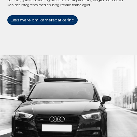
bomme, fysiske beviser og tilladelser samt parkeringsvagter. Derudover
kan det integreres med en lang række teknologier.
Læs mere om kameraparkering