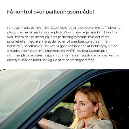
Få kontrol over parkeringsområdet
I en travl hverdag, hvor det i stigende grad er blevet sværere at finde en p-
plads, hjælper vi med at skabe plads. Vi kan hjælpe jer med at få kontrol
over, hvem der parkerer på jeres parkeringsområde, hvis det er en
prioritet eller med at sikre, at de regler på området, som vi sammen
fastsætter, håndhæves. Det kan vi gøre ved løbende at holde opsyn med
området eller ved at implementere en ANPR-løsning (automatisk
nummerpladeregistrering), som vha. kameraer registrerer og genkender
køretøjer, når de kører ind og ud af et parkeringsområde.